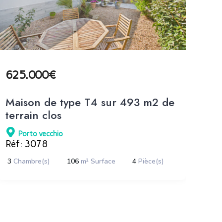
625.000€
58
Maison de type T4 sur 493 m2 de
SU
terrain clos
PI
ME
Porto vecchio
P
Réf: 3078
3
Chambre(s)
106
m² Surface
4
Pièce(s)
3
C