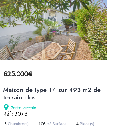
625.000€
58
Maison de type T4 sur 493 m2 de
SU
terrain clos
PI
ME
Porto vecchio
P
Réf: 3078
3
Chambre(s)
106
m² Surface
4
Pièce(s)