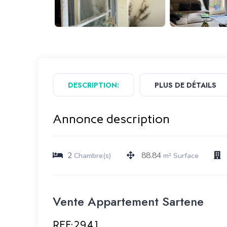
DESCRIPTION:
PLUS DE DÉTAILS
Annonce description
2
88.84
Chambre(s)
m² Surface
Vente Appartement Sartene
REF:2941