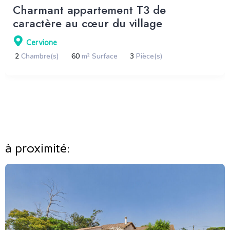
Charmant appartement T3 de
caractère au cœur du village
Cervione
2
Chambre(s)
60
m² Surface
3
Pièce(s)
à proximité: