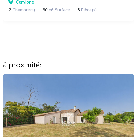
Cervione
2
Chambre(s)
60
m² Surface
3
Pièce(s)
à proximité: