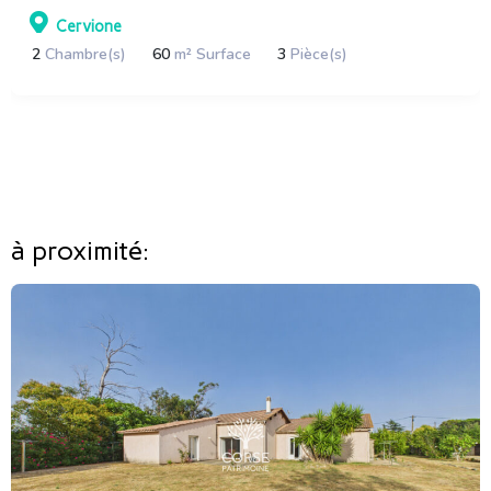
Cervione
2
Chambre(s)
60
m² Surface
3
Pièce(s)
à proximité: