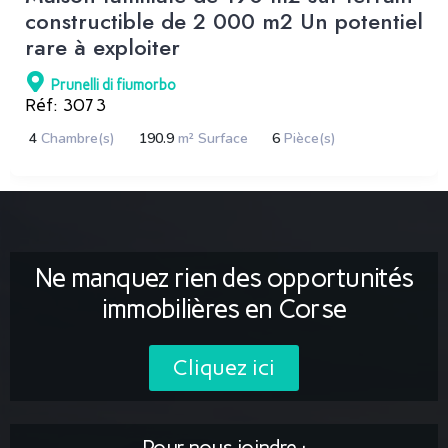
constructible de 2 000 m2 Un potentiel
rare à exploiter
Prunelli di fiumorbo
Réf: 3073
4
Chambre(s)
190.9
m² Surface
6
Pièce(s)
Ne manquez rien des opportunités
immobilières en Corse
Cliquez ici
Pour nous joindre :