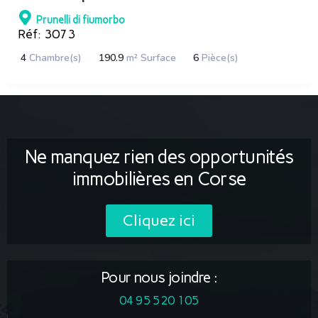
Prunelli di fiumorbo
Réf: 3073
4
Chambre(s)
190.9
m² Surface
6
Pièce(s)
Ne manquez rien des opportunités
immobilières en Corse
Cliquez ici
Pour nous joindre :
04 95 520 105