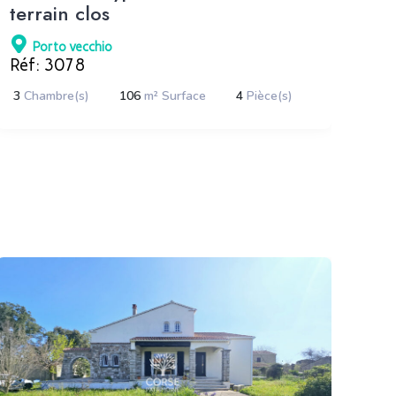
terrain clos
PI
ME
Porto vecchio
P
Réf: 3078
3
Chambre(s)
106
m² Surface
4
Pièce(s)
3
C