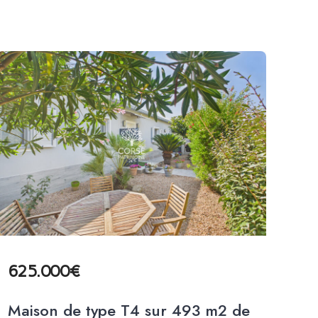
625.000€
58
Maison de type T4 sur 493 m2 de
SU