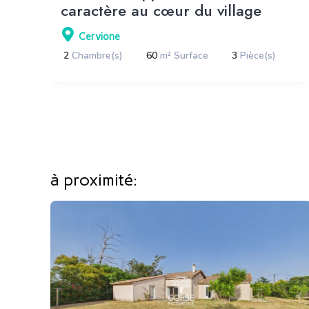
caractère au cœur du village
Cervione
2
Chambre(s)
60
m² Surface
3
Pièce(s)
à proximité: