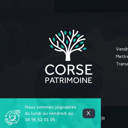
Vendr
Mettr
Trans
Nous sommes joignables
X
du lundi au vendredi au :
2025 CORSE PATRIMOINE IMMOBILIER
04 95 52 01 05